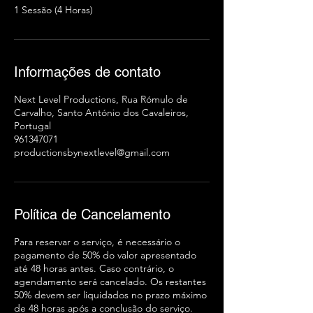
1 Sessão (4 Horas)
Informações de contato
Next Level Productions, Rua Rómulo de
Carvalho, Santo António dos Cavaleiros,
Portugal
961347071
productionsbynextlevel@gmail.com
Política de Cancelamento
Para reservar o serviço, é necessário o
pagamento de 50% do valor apresentado
até 48 horas antes. Caso contrário, o
agendamento será cancelado. Os restantes
50% devem ser liquidados no prazo máximo
de 48 horas após a conclusão do serviço.