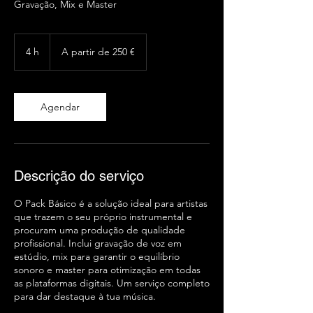
Gravação, Mix e Master
A
partir
4 h
4
A partir de 250 €
de
250
h
euros
Agendar
Descrição do serviço
O Pack Básico é a solução ideal para artistas
que trazem o seu próprio instrumental e
procuram uma produção de qualidade
profissional. Inclui gravação de voz em
estúdio, mix para garantir o equilíbrio
sonoro e master para otimização em todas
as plataformas digitais. Um serviço completo
para dar destaque à tua música.