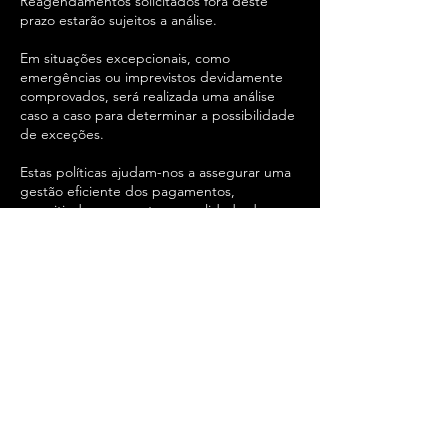
Reagendamentos solicitados fora deste
prazo estarão sujeitos a análise.
Em situações excepcionais, como
emergências ou imprevistos devidamente
comprovados, será realizada uma análise
caso a caso para determinar a possibilidade
de exceções.
Estas políticas ajudam-nos a assegurar uma
gestão eficiente dos pagamentos,
permitindo-nos manter a qualidade do
serviço prestado a todos os nossos clientes.
Agradecemos pela compreensão e