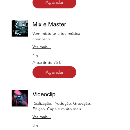
Agendar
Mix e Master
Vem misturar a tua música
connosco
Ver mais...
4 h
A
A partir de 75 €
partir
de
75
Agendar
euros
Videoclip
Realização, Produção, Gravação,
Edição, Capa e muito mais...
Ver mais...
8 h