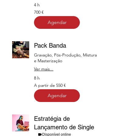
4 h
700
700 €
euros
Agendar
Pack Banda
Gravação, Pós-Produção, Mistura
e Masterização
Ver mais...
8 h
A
A partir de 550 €
partir
de
550
Agendar
euros
Estratégia de
Lançamento de Single
Disponível online