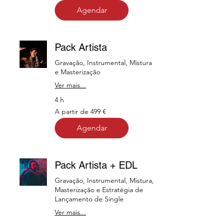
de
250
Agendar
euros
Pack Artista
Gravação, Instrumental, Mistura
e Masterização
Ver mais...
4 h
A
A partir de 499 €
partir
de
499
Agendar
euros
Pack Artista + EDL
Gravação, Instrumental, Mistura,
Masterização e Estratégia de
Lançamento de Single
Ver mais...