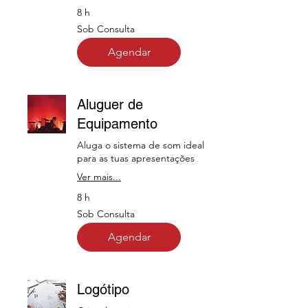
8 h
Sob
Sob Consulta
Consulta
Agendar
Aluguer de
Equipamento
Aluga o sistema de som ideal
para as tuas apresentações
Ver mais...
8 h
Sob
Sob Consulta
Consulta
Agendar
Logótipo