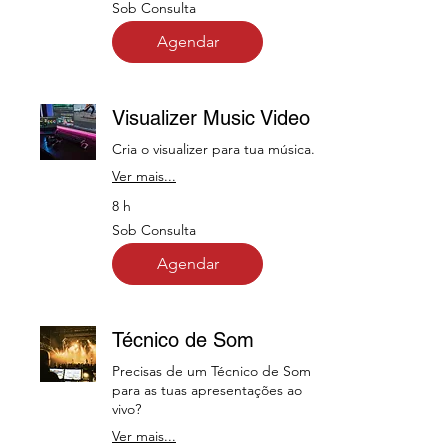
Sob
Sob Consulta
Consulta
Agendar
Visualizer Music Video
Cria o visualizer para tua música.
Ver mais...
8 h
Sob
Sob Consulta
Consulta
Agendar
Técnico de Som
Precisas de um Técnico de Som
para as tuas apresentações ao
vivo?
Ver mais...