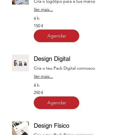
Cria o logótipo para a tua marca
Ver mais...
4 h
150
150 €
euros
Agendar
Design Digital
Cria o teu Pack Digital connosco
Ver mais...
4 h
250
250 €
euros
Agendar
Design Físico