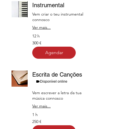
Instrumental
Vem criar o teu instrumental
connosco
Ver mais...
12 h
300
300 €
euros
Agendar
Escrita de Canções
Disponível online
Vem escrever a letra da tua
música connosco
Ver mais...
1 h
250
250 €
euros