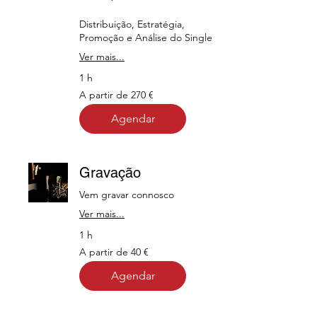
Distribuição, Estratégia,
Promoção e Análise do Single
Ver mais...
1 h
A
A partir de 270 €
partir
de
270
Agendar
euros
Gravação
Vem gravar connosco
Ver mais...
1 h
A
A partir de 40 €
partir
de
40
Agendar
euros