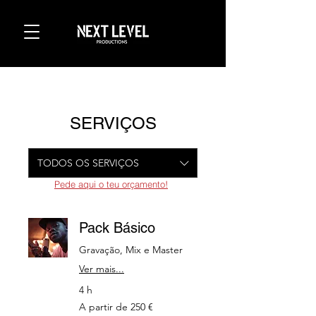
SERVIÇOS
TODOS OS SERVIÇOS
Pede aqui o teu orçamento!
Pack Básico
Gravação, Mix e Master
Ver mais...
4 h
A
A partir de 250 €
partir